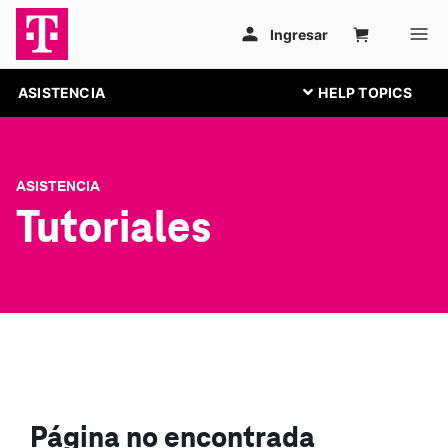
ASISTENCIA
ASISTENCIA
Tutoriales