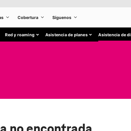
Red y roaming
Asistencia de planes
Asistencia de d