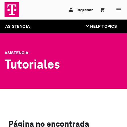
ASISTENCIA
ASISTENCIA
Tutoriales