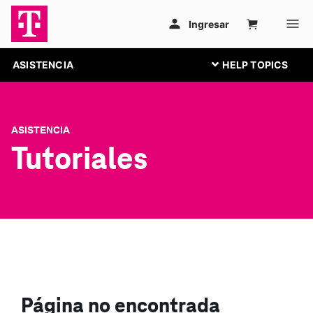
ASISTENCIA
ASISTENCIA
Tutoriales