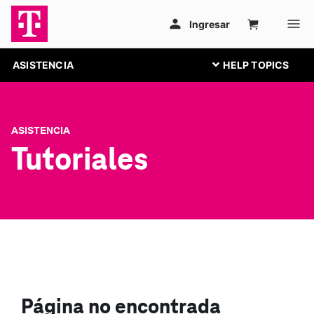
ASISTENCIA
ASISTENCIA
Tutoriales