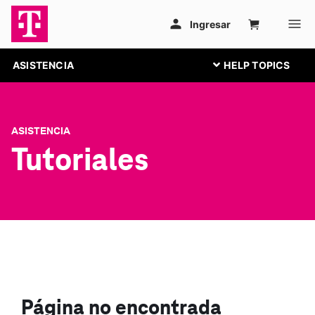
ASISTENCIA
ASISTENCIA
Tutoriales