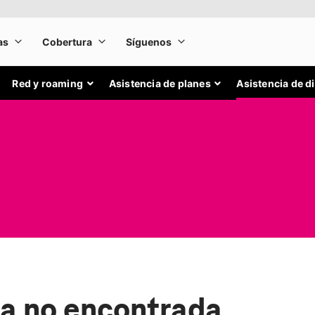
Red y roaming
Asistencia de planes
Asistencia de d