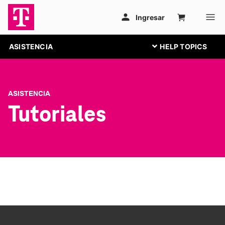
ASISTENCIA
ASISTENCIA
Tutoriales