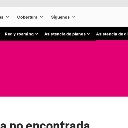
Red y roaming
Asistencia de planes
Asistencia de d