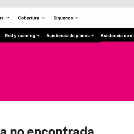
Red y roaming
Asistencia de planes
Asistencia de d