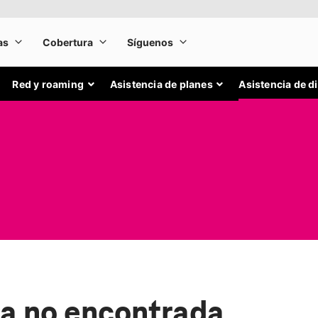
Red y roaming
Asistencia de planes
Asistencia de d