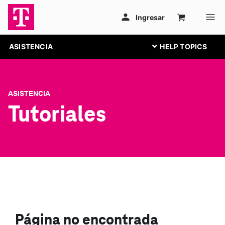
ASISTENCIA
ASISTENCIA
Tutoriales