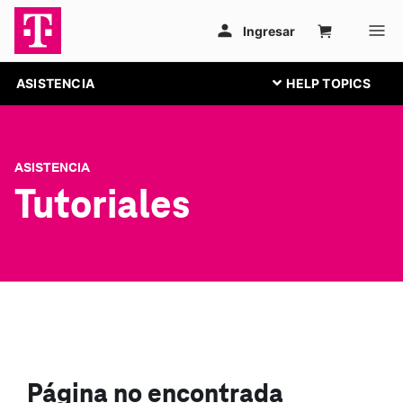
ASISTENCIA
ASISTENCIA
Tutoriales