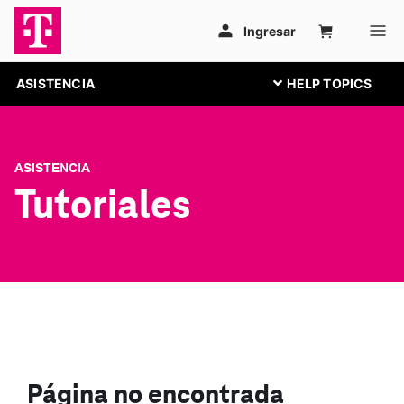
ASISTENCIA
ASISTENCIA
Tutoriales