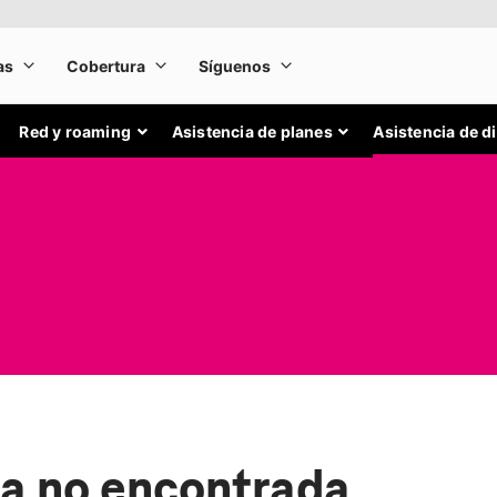
Red y roaming
Asistencia de planes
Asistencia de d