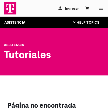
ASISTENCIA
ASISTENCIA
Tutoriales