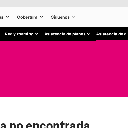
Red y roaming
Asistencia de planes
Asistencia de d