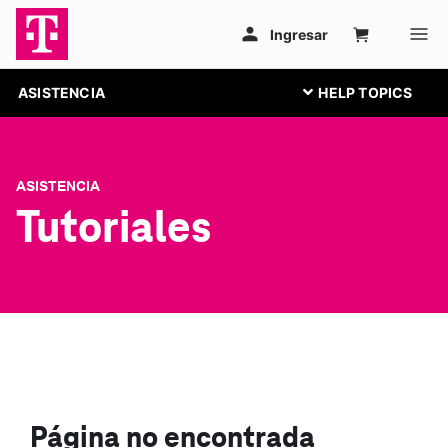
ASISTENCIA
ASISTENCIA
Tutoriales