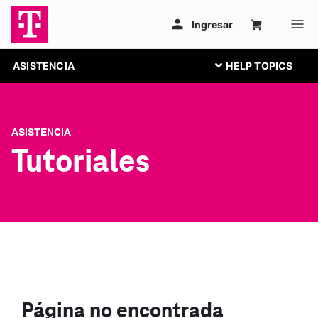
ASISTENCIA
ASISTENCIA
Tutoriales