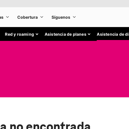
Red y roaming
Asistencia de planes
Asistencia de d