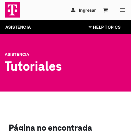
ASISTENCIA
ASISTENCIA
Tutoriales