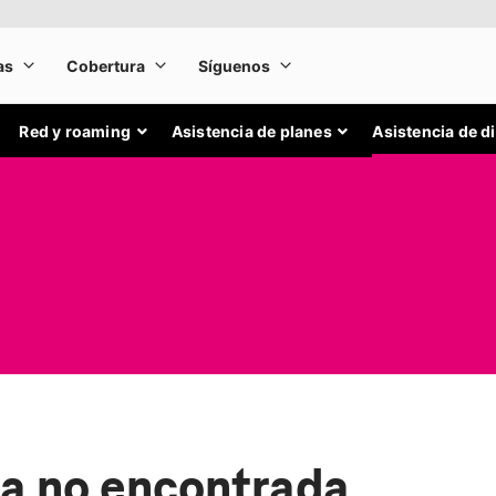
Red y roaming
Asistencia de planes
Asistencia de d