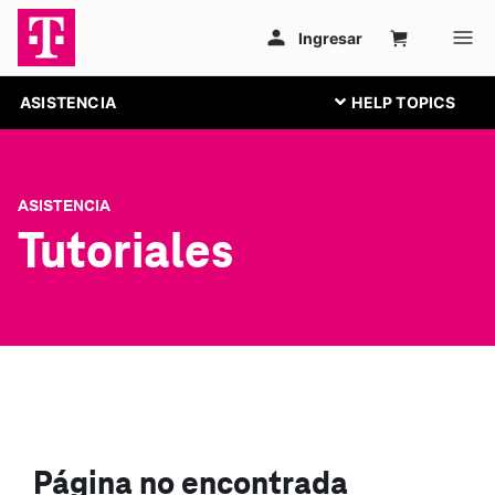
ASISTENCIA
ASISTENCIA
Tutoriales