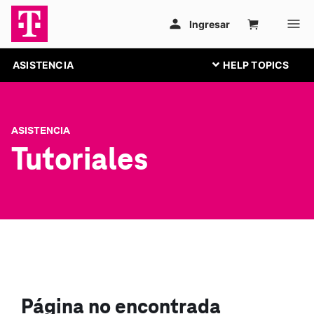
ASISTENCIA
ASISTENCIA
Tutoriales