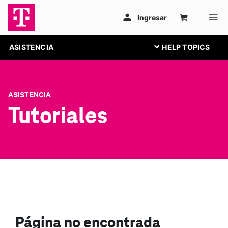
ASISTENCIA
ASISTENCIA
Tutoriales