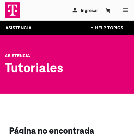
ASISTENCIA
ASISTENCIA
Tutoriales