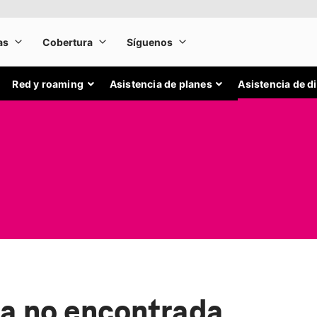
Red y roaming
Asistencia de planes
Asistencia de d