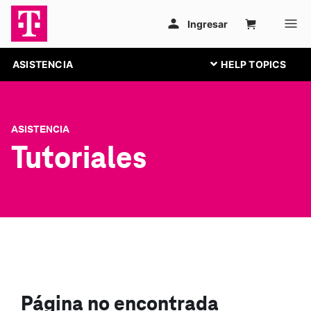
ASISTENCIA
ASISTENCIA
Tutoriales