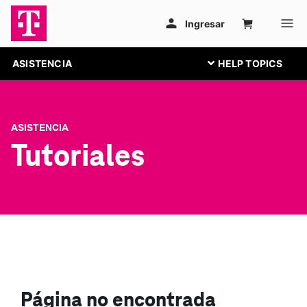
ASISTENCIA
ASISTENCIA
Tutoriales