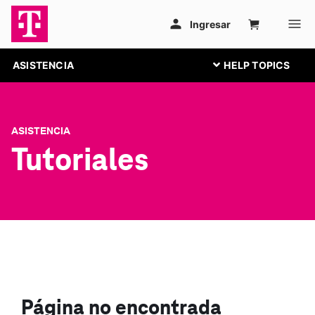
ASISTENCIA
ASISTENCIA
Tutoriales