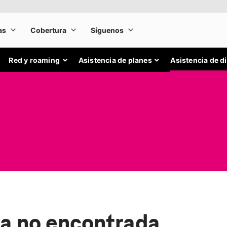
Red y roaming
Asistencia de planes
Asistencia de d