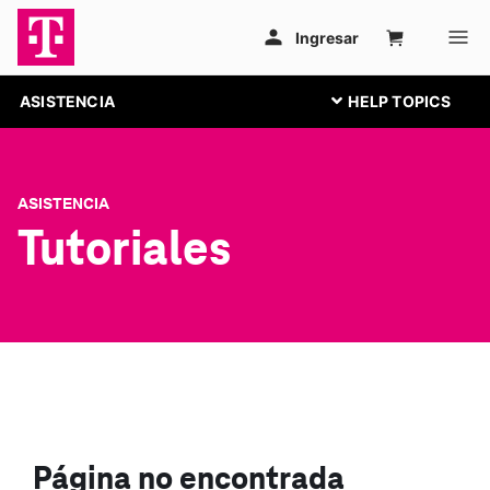
ASISTENCIA
ASISTENCIA
Tutoriales