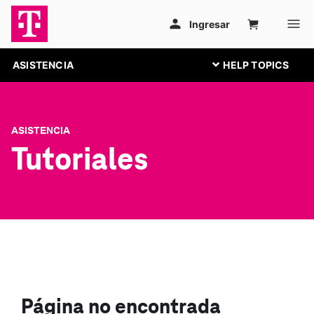
ASISTENCIA
ASISTENCIA
Tutoriales