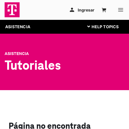
ASISTENCIA
ASISTENCIA
Tutoriales