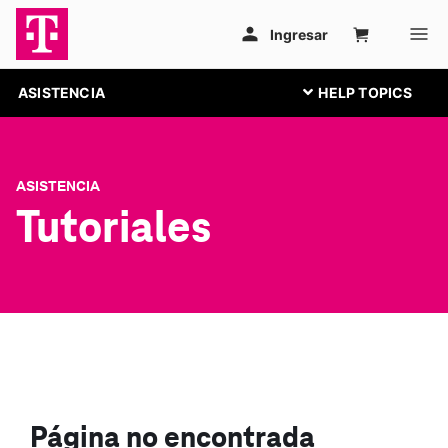
ASISTENCIA
ASISTENCIA
Tutoriales