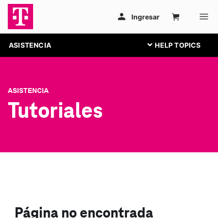
ASISTENCIA
ASISTENCIA
Tutoriales