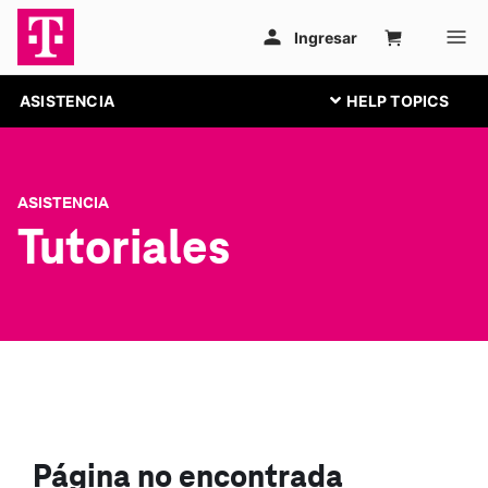
ASISTENCIA
ASISTENCIA
Tutoriales