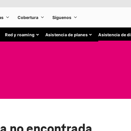
Red y roaming
Asistencia de planes
Asistencia de d