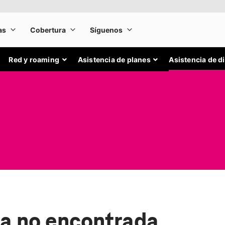
Red y roaming
Asistencia de planes
Asistencia de d