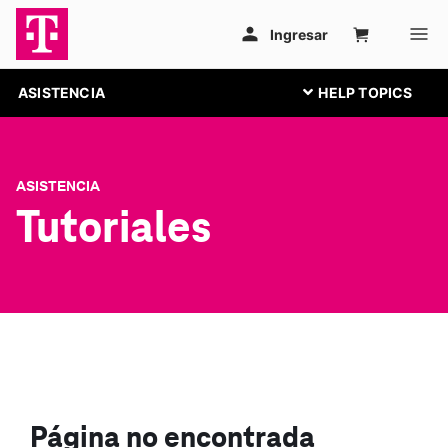
ASISTENCIA
ASISTENCIA
Tutoriales