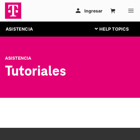
ASISTENCIA
ASISTENCIA
Tutoriales