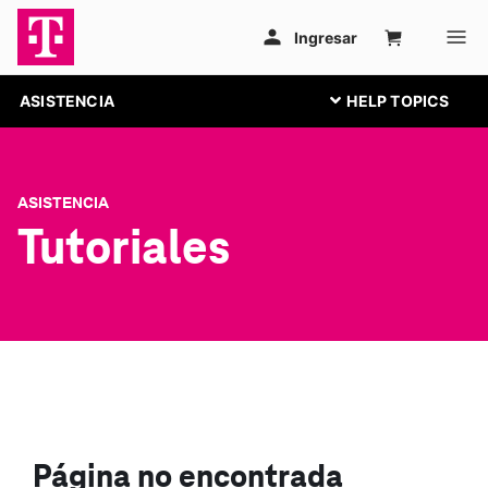
ASISTENCIA
ASISTENCIA
Tutoriales