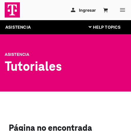
ASISTENCIA
ASISTENCIA
Tutoriales