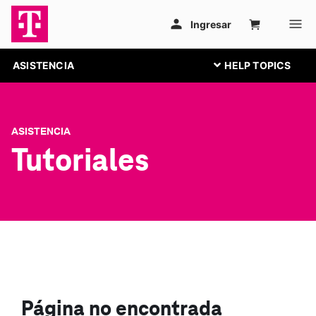
ASISTENCIA
ASISTENCIA
Tutoriales