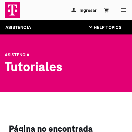
ASISTENCIA
ASISTENCIA
Tutoriales