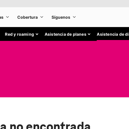
Red y roaming
Asistencia de planes
Asistencia de d