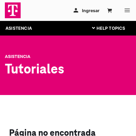
ASISTENCIA
ASISTENCIA
Tutoriales