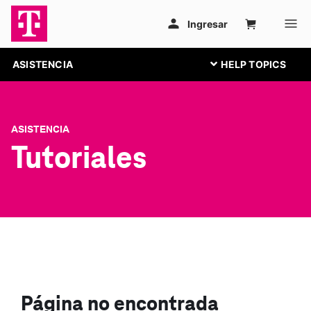
ASISTENCIA
ASISTENCIA
Tutoriales