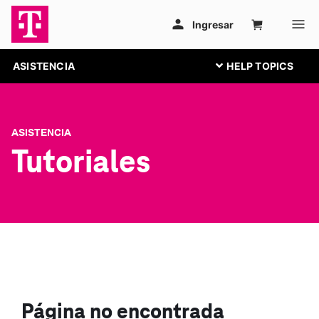
ASISTENCIA
ASISTENCIA
Tutoriales