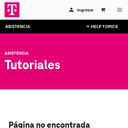
ASISTENCIA
ASISTENCIA
Tutoriales